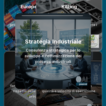
European Hub
Kitting
Rete globale di fornitori
Progettazione e gestione
certificati per processi
integrata di componenti per
produttivi d'eccellenza e supply
ottimizzare la logistica e ridurre i
chain sostenibili.
tempi di assemblaggio.
Strategia Industriale
Consulenza strategica per lo
sviluppo e l'ottimizzazione dei
processi industriali
Expediting
e-Drafting
Tracking & Control delle
forniture per garantire qualità e
Outsourcing di disegni con
rispetto delle tempistiche di
qualità e velocità di esecuzione.
progetto.