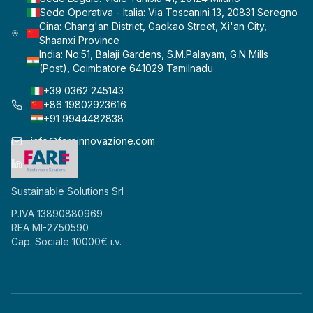
Sede Operativa - Italia: Via Toscanini 13, 20831 Seregno
Cina: Chang'an District, Gaokao Street, Xi'an City,
Shaanxi Province
India: No:51, Balaji Gardens, S.M.Palayam, G.N Mills
(Post), Coimbatore 641029 Tamilnadu
+39 0362 245143
+86 19802923616
+91 9944482838
info@fareinnovazione.com
LinkedIn
Sustainable Solutions Srl
P.IVA 13890880969
REA MI-2750590
Cap. Sociale 10000€ i.v.